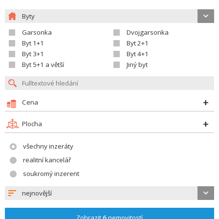
Byty
Garsonka
Dvojgarsonka
Byt 1+1
Byt 2+1
Byt 3+1
Byt 4+1
Byt 5+1 a větší
Jiný byt
Cena
Plocha
všechny inzeráty
realitní kancelář
soukromý inzerent
nejnovější
Zobrazit
6
nemovitostí