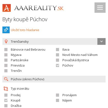
Byty koupě Púchov
Uložiť toto hladanie
Trenčiansky
Bánovce nad Bebravou
Ilava
Myjava
Nové Mesto nad Váhom
Partizánske
Považská Bystrica
Prievidza
Púchov
Trenčín
Typ inzerátu
Prodej
Pronájem
Koupě
Nájem
Dražba