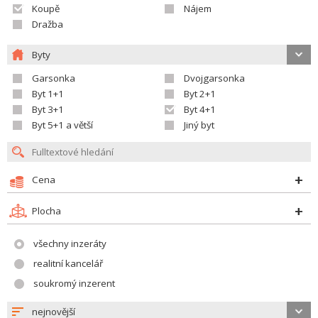
Koupě
Nájem
Dražba
Byty
Garsonka
Dvojgarsonka
Byt 1+1
Byt 2+1
Byt 3+1
Byt 4+1
Byt 5+1 a větší
Jiný byt
Cena
Plocha
všechny inzeráty
realitní kancelář
soukromý inzerent
nejnovější