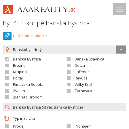
Byt 4+1 koupě Banská Bystrica
Uložiť toto hladanie
Banskobystrický
Banská Bystrica
Banská Štiavnica
Brezno
Detva
Krupina
Lučenec
Poltár
Revúca
Rimavská Sobota
Veľký Krtíš
Zvolen
Žarnovica
Žiar nad Hronom
Typ inzerátu
Prodej
Pronájem