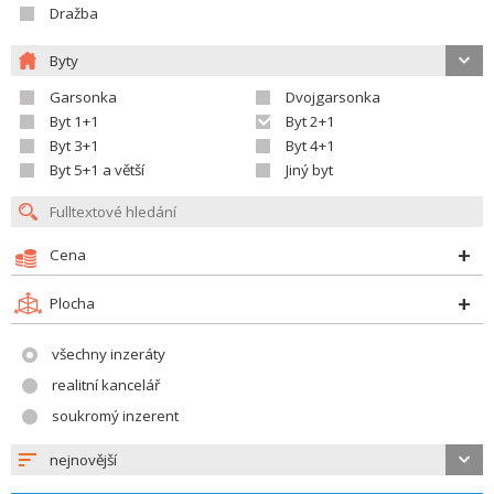
Dražba
Byty
Garsonka
Dvojgarsonka
Byt 1+1
Byt 2+1
Byt 3+1
Byt 4+1
Byt 5+1 a větší
Jiný byt
Cena
Plocha
všechny inzeráty
realitní kancelář
soukromý inzerent
nejnovější