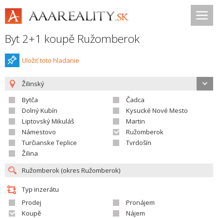
Byt 2+1 koupě Ružomberok
Uložiť toto hladanie
Žilinský
Bytča
Čadca
Dolný Kubín
Kysucké Nové Mesto
Liptovský Mikuláš
Martin
Námestovo
Ružomberok
Turčianske Teplice
Tvrdošín
Žilina
Typ inzerátu
Prodej
Pronájem
Koupě
Nájem