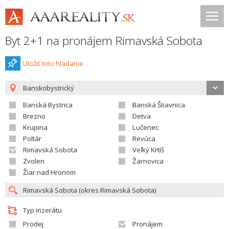
Byt 2+1 na pronájem Rimavská Sobota
Uložiť toto hladanie
Banskobystrický
Banská Bystrica
Banská Štiavnica
Brezno
Detva
Krupina
Lučenec
Poltár
Revúca
Rimavská Sobota
Veľký Krtíš
Zvolen
Žarnovica
Žiar nad Hronom
Typ inzerátu
Prodej
Pronájem