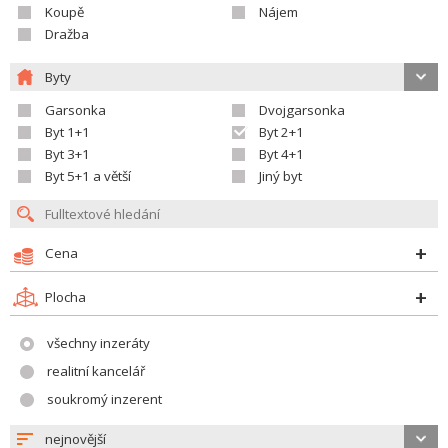
Koupě
Nájem
Dražba
Byty
Garsonka
Dvojgarsonka
Byt 1+1
Byt 2+1
Byt 3+1
Byt 4+1
Byt 5+1 a větší
Jiný byt
Cena
Plocha
všechny inzeráty
realitní kancelář
soukromý inzerent
nejnovější