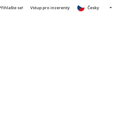
Přihlašte se!
Vstup pro inzerenty
Česky
u