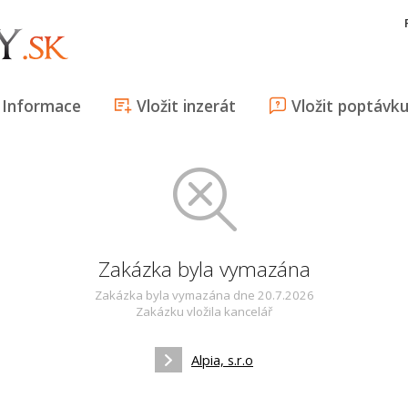
Informace
Vložit inzerát
Vložit poptávk
Zakázka byla vymazána
Zakázka byla vymazána dne 20.7.2026
Zakázku vložila kancelář
Alpia, s.r.o