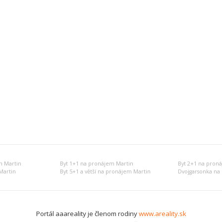
m Martin
Byt 1+1 na pronájem Martin
Byt 2+1 na pron
Martin
Byt 5+1 a větší na pronájem Martin
Dvojgarsonka na
Portál aaareality je členom rodiny
www.areality.sk