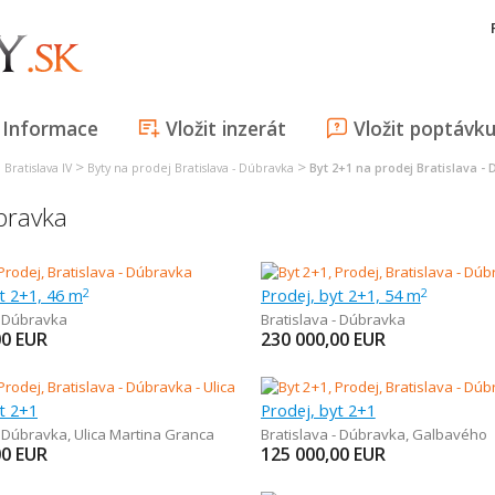
Informace
Vložit inzerát
Vložit poptávk
>
>
Bratislava IV
Byty na prodej Bratislava - Dúbravka
Byt 2+1 na prodej Bratislava -
úbravka
t 2+1, 46 m
Prodej, byt 2+1, 54 m
2
2
- Dúbravka
Bratislava - Dúbravka
00
EUR
230 000,00
EUR
t 2+1
Prodej, byt 2+1
- Dúbravka
,
Ulica Martina Granca
Bratislava - Dúbravka
,
Galbavého
00
EUR
125 000,00
EUR