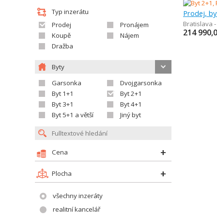
Typ inzerátu
Prodej, by
Bratislava 
Prodej
Pronájem
214 990,
Koupě
Nájem
Dražba
Byty
Garsonka
Dvojgarsonka
Byt 1+1
Byt 2+1
Byt 3+1
Byt 4+1
Byt 5+1 a větší
Jiný byt
Cena
Plocha
všechny inzeráty
realitní kancelář