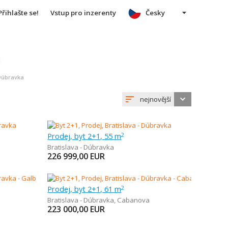
Přihlašte se!
Vstup pro inzerenty
Česky
u
 Dúbravka
nejnovější
Prodej, byt 2+1, 55 m
2
Bratislava - Dúbravka
226 999,00
EUR
Prodej, byt 2+1, 61 m
2
Bratislava - Dúbravka
,
Cabanova
223 000,00
EUR