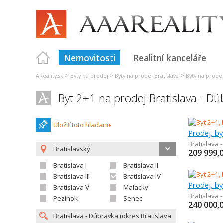
Nemovitosti
Realitní kanceláře
>
>
>
AReality.sk
Byty na prodej
Byty na prodej Bratislava
Byty na prodej 
Byt 2+1 na prodej Bratislava - D
Uložiť toto hladanie
Prodej, by
Bratislava 
Bratislavský
209 999,
Bratislava I
Bratislava II
Bratislava III
Bratislava IV
Prodej, by
Bratislava V
Malacky
Bratislava 
Pezinok
Senec
240 000,