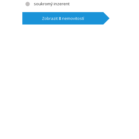
soukromý inzerent
Zobrazit
8
nemovitostí