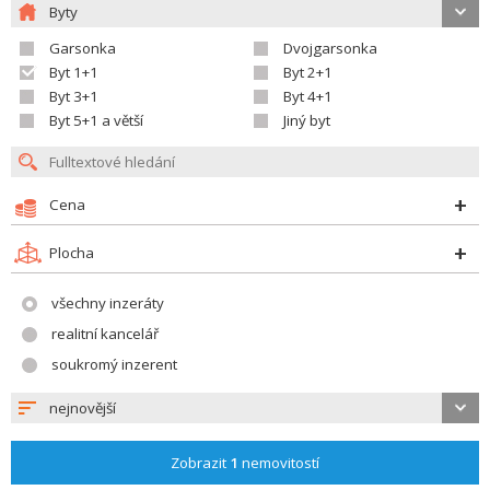
Byty
Garsonka
Dvojgarsonka
Byt 1+1
Byt 2+1
Byt 3+1
Byt 4+1
Byt 5+1 a větší
Jiný byt
Cena
Plocha
všechny inzeráty
realitní kancelář
soukromý inzerent
nejnovější
Zobrazit
1
nemovitostí