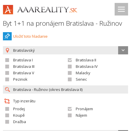
Byt 1+1 na pronájem Bratislava - Ružinov
Uložiť toto hladanie
Bratislavský
Bratislava I
Bratislava II
Bratislava III
Bratislava IV
Bratislava V
Malacky
Pezinok
Senec
Typ inzerátu
Prodej
Pronájem
Koupě
Nájem
Dražba