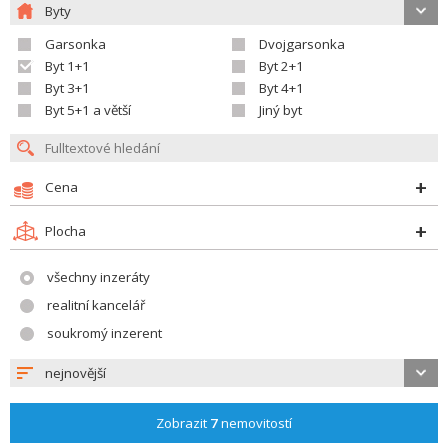
Byty
Garsonka
Dvojgarsonka
Byt 1+1
Byt 2+1
Byt 3+1
Byt 4+1
Byt 5+1 a větší
Jiný byt
Cena
Plocha
všechny inzeráty
realitní kancelář
soukromý inzerent
nejnovější
Zobrazit
7
nemovitostí